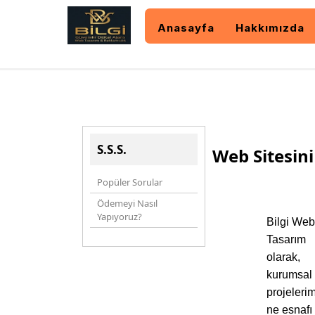
Anasayfa
Hakkımızda
S.S.S.
Web Sitesin
Popüler Sorular
Ödemeyi Nasıl
Yapıyoruz?
Bilgi We
Tasarım
olarak,
kurumsal
projeleri
ne esnafı