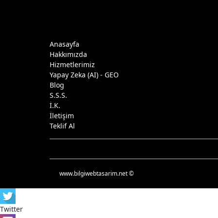
projesini,
BİLGİ WEB TASARIM ve
tasarımı,
REKLAMCILIK
kodlamas
Anasayfa
ve temel
Hakkımızda
optimizas
Hizmetlerimiz
dahil
Yapay Zeka (AI) - GEO
olmak
Blog
S.S.S.
üzere
en
İ.K.
geç 15
İletişim
gün
Teklif Al
içinde
ta
yayına
açıyoruz.
www.bilgiwebtasarim.net ©
Ancak
firmanızı
internet
Twitter
dünyasın