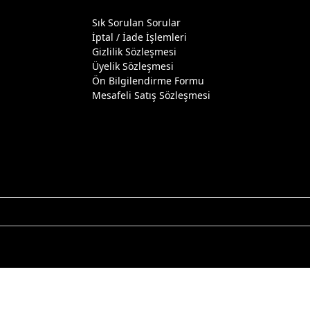
Sık Sorulan Sorular
İptal / İade İşlemleri
ı
Gizlilik Sözleşmesi
Üyelik Sözleşmesi
Ön Bilgilendirme Formu
yonları
Mesafeli Satış Sözleşmesi
mamlayıp
n
da