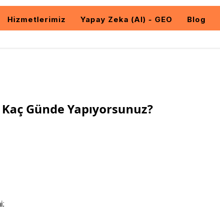
Hizmetlerimiz
Yapay Zeka (AI) - GEO
Blog
i Kaç Günde Yapıyorsunuz?
b
mizde