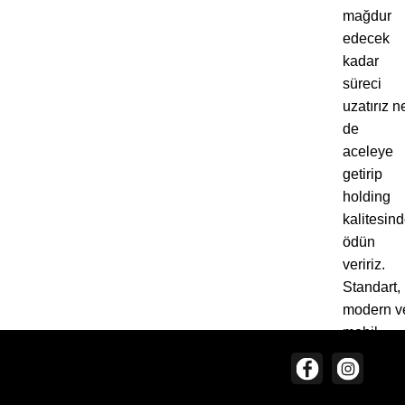
mağdur
edecek
kadar
süreci
uzatırız n
de
aceleye
getirip
holding
kalitesin
ödün
veririz.
Standart,
modern v
mobil
uyumlu bi
Bizi Takip Edin
kurumsal
web sites