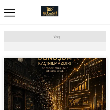
Blog
Yapay Zeka ve GEO Teknolojileri
Kurumsal Web Tasarım ve UX
Arama Motoru Optimizasyonu (SEO)
Dijital Dönüşüm ve Pazarlama